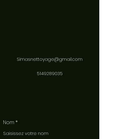
Simasnettoyage@gmail.com
5149289035
Nom