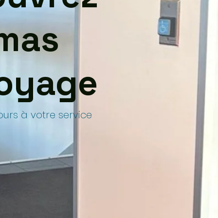
mas
oyage
ours à votre service