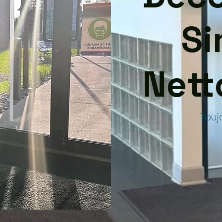
Si
Nett
Touj